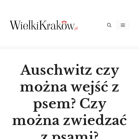
Przejdź
do
treści
Menu
Auschwitz czy
można wejść z
psem? Czy
można zwiedzać
z psami?