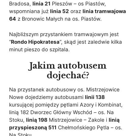
Bradosa,
linia 21
Pleszów – os Piastów,
wspomniana już
linia 52
oraz
linia tramwajowa
64
z Bronowic Małych na os. Piastów.
Najbliższym przystankiem tramwajowym jest
“
Rondo Hipokratesa
“, skąd jest zaledwie kilka
minut pieszo do szpitala.
Jakim autobusem
dojechać?
Na przystanek autobusowy os. Mistrzejowice
Nowe dojedziemy autobusami
linii 138
kursującej pomiędzy pętlami Azory i Kombinat,
linią 182 Dworzec Główny Wschód – os. Na
Stoku,
linią 198
Mistrzejowice – Zakole i
linią
przyspieszoną 511
Chełmońskiego Pętla – os.
Na Stoku.