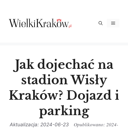
Przejdź
do
treści
Menu
Jak dojechać na
stadion Wisły
Kraków? Dojazd i
parking
2024-
2024-06-23