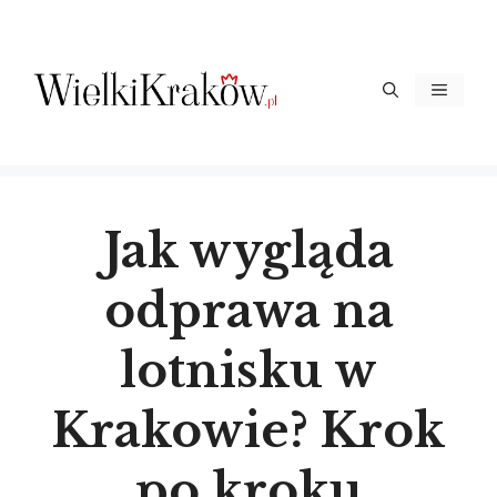
Przejdź
do
treści
Menu
Jak wygląda
odprawa na
lotnisku w
Krakowie? Krok
po kroku