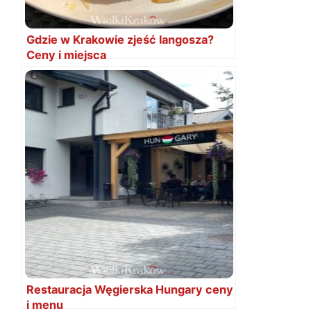
Gdzie w Krakowie zjeść langosza?
Ceny i miejsca
Restauracja Węgierska Hungary ceny
i menu