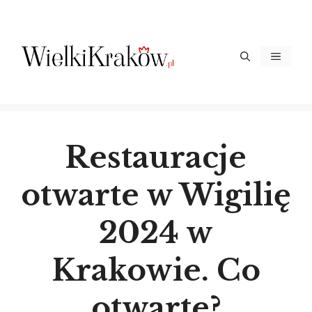
Przejdź
do
treści
Menu
Restauracje
otwarte w Wigilię
2024 w
Krakowie. Co
otwarte?