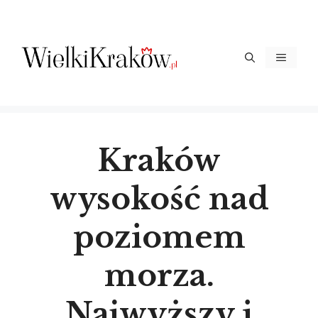
Przejdź
do
treści
Menu
Kraków
wysokość nad
poziomem
morza.
Najwyższy i