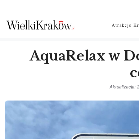
Przejdź
do
treści
Atrakcje K
AquaRelax w Do
c