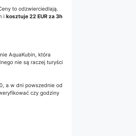
eny to odzwierciedlają.
h i
kosztuje 22 EUR za 3h
onie AquaKubin, która
ego nie są raczej turyści
0, a w dni powszednie od
zweryfikować czy godziny