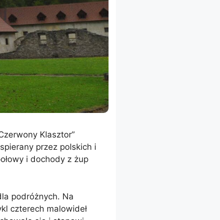
“Czerwony Klasztor”
pierany przez polskich i
połowy i dochody z żup
dla podróżnych. Na
ykl czterech malowideł