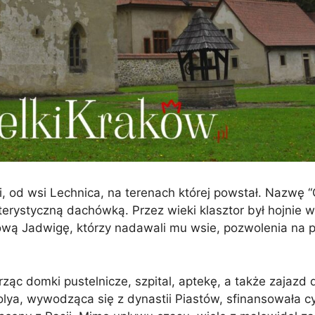
i, od wsi Lechnica, na terenach której powstał. Nazwę 
styczną dachówką. Przez wieki klasztor był hojnie ws
lową Jadwigę, którzy nadawali mu wsie, pozwolenia na 
c domki pustelnicze, szpital, aptekę, a także zajazd 
lya, wywodząca się z dynastii Piastów, sfinansowała c