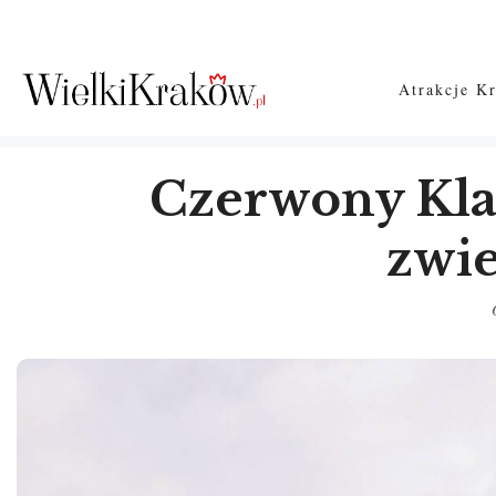
Przejdź
do
treści
Atrakcje K
Czerwony Klas
zwie