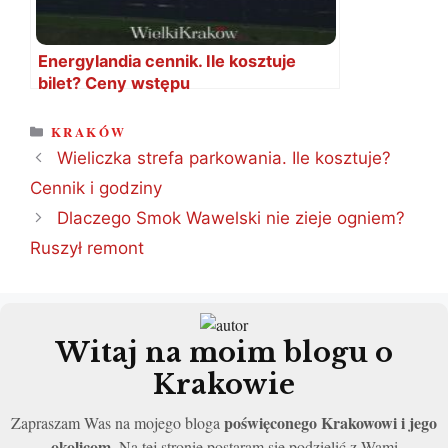
Energylandia cennik. Ile kosztuje
bilet? Ceny wstępu
KATEGORIE
KRAKÓW
Wieliczka strefa parkowania. Ile kosztuje?
Cennik i godziny
Dlaczego Smok Wawelski nie zieje ogniem?
Ruszył remont
Witaj na moim blogu o
Krakowie
poświęconego Krakowowi i jego
Zapraszam Was na mojego bloga
okolicom
. Na tej stronie postaram się podzielić z Wami