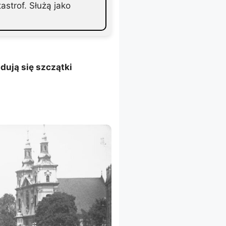
strof. Służą jako
jdują się szczątki