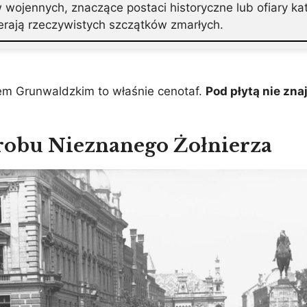
wojennych, znaczące postaci historyczne lub ofiary kata
erają rzeczywistych szczątków zmarłych.
em Grunwaldzkim to właśnie cenotaf.
Pod płytą nie zna
robu Nieznanego Żołnierza