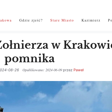
rakowa
Gdzie zjeść?
Stare Miasto
Kazimierz
P
łnierza w Krakowie
pomnika
2024-06-09
024-08-26
przez
Paweł