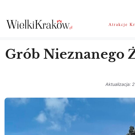
Przejdź
do
treści
Atrakcje K
Grób Nieznanego Żo
2