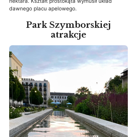
hektara. Kształt prostokąta wymusił układ
dawnego placu apelowego.
Park Szymborskiej
atrakcje