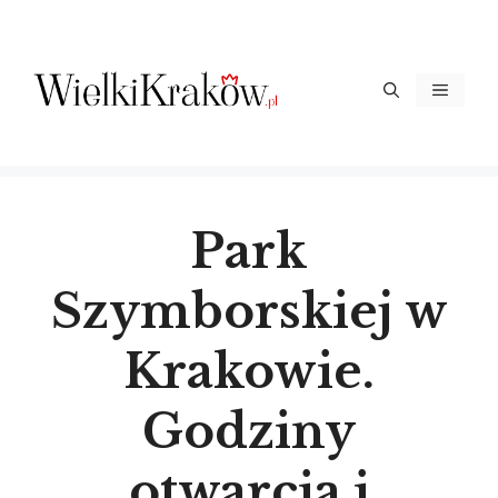
Przejdź
do
treści
Menu
Park
Szymborskiej w
Krakowie.
Godziny
otwarcia i