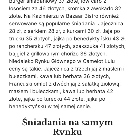
Burger śniadaniowy 37 złote, low carb z
łososiem za 46 złotych, kromka z awokado 32
złote. Na Kazimierzu w Bazaar Bistro również
serwowane są popularne śniadania. Jajecznica
28 zł, z serkiem 28 zł, z kurkami 30 zł. Jaja po
trucku 35 złotych, jajka po benedyktyńsku 43 zł,
po ranchersku 47 złotych, szakszuka 41 złotych,
bajgiel z grillowanym chorizo 36 złotych.
Niedaleko Rynku Głównego w Camelot Lulu
ceny są takie. Jajecznica z trzech jaj z masłem i
bułeczkami, kawa lub herbata 36 złotych,
Francuski omlet z dwóch jaj z sałatką ziołową,
masłem i bułeczkami, kawa lub herbata 42
złote, jajka po turecku 44 złote, jajka po
benedyktyńsku w tej samej cenie.
Śniadania na samym
Rynku