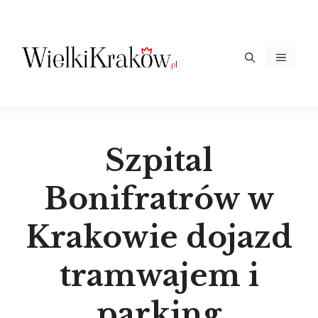
Przejdź
do
treści
Menu
Szpital
Bonifratrów w
Krakowie dojazd
tramwajem i
parking