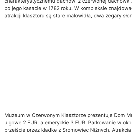
charakterystycznemu dachowi z czerwonej dachówki. P
po jego kasacie w 1782 roku. W kompleksie znajdowały
atrakcji klasztoru są stare malowidła, dwa zegary sł
Muzeum w Czerwonym Klasztorze prezentuje Dom Mnich
ulgowe 2 EUR, a emeryckie 3 EUR. Parkowanie w okolicy
przejście przez kładkę z Sromowiec Niżnych. Atrakcja