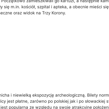
oczątkowo zamieszkiwali go kartuzi, a następnie kamedu
 się m.in. kościół, szpital i apteka, a obecnie mieści 
oneczne oraz widok na Trzy Korony.
a i niewielką ekspozycję archeologiczną. Bilety norm
 jest płatne, zarówno po polskiej jak i po słowackiej st
 jest popularna ze względu na swoje atrakcyjne położen