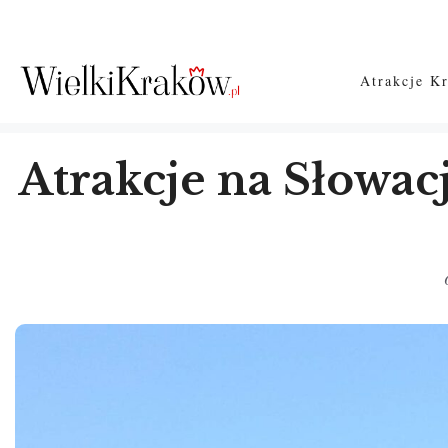
Przejdź
do
treści
Atrakcje K
Atrakcje na Słowac