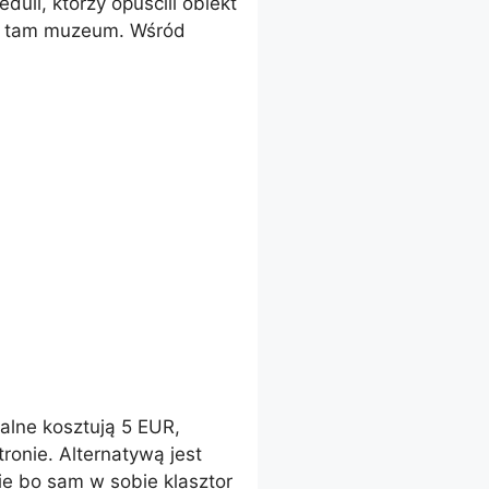
li, którzy opuścili obiekt
się tam muzeum. Wśród
alne kosztują 5 EUR,
ronie. Alternatywą jest
ie bo sam w sobie klasztor