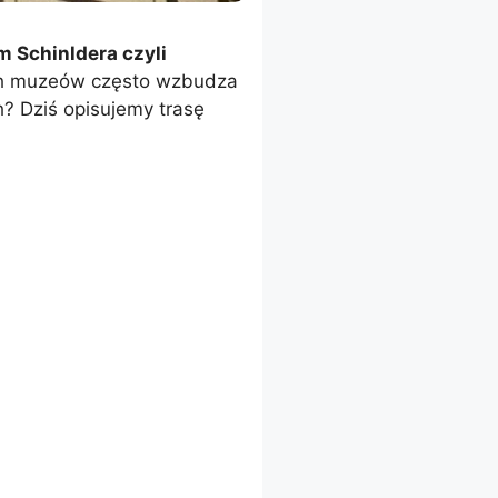
 Schinldera czyli
ych muzeów często wzbudza
h? Dziś opisujemy trasę