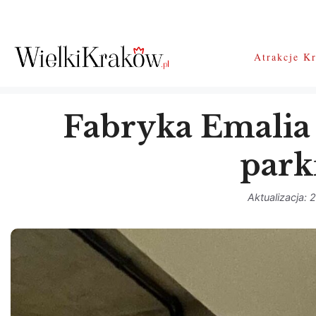
Przejdź
do
treści
Atrakcje K
Fabryka Emalia 
park
2