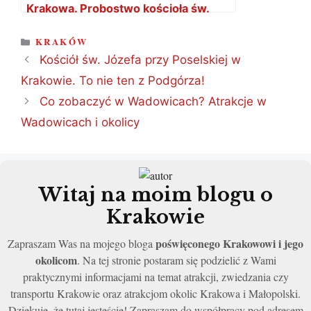
Krakowa. Probostwo kościoła św.
Krzyża
KATEGORIE
KRAKÓW
Kościół św. Józefa przy Poselskiej w
Krakowie. To nie ten z Podgórza!
Co zobaczyć w Wadowicach? Atrakcje w
Wadowicach i okolicy
Witaj na moim blogu o
Krakowie
poświęconego Krakowowi i jego
Zapraszam Was na mojego bloga
okolicom
. Na tej stronie postaram się podzielić z Wami
praktycznymi informacjami na temat atrakcji, zwiedzania czy
transportu Krakowie oraz atrakcjom okolic Krakowa i Małopolski.
Dziękuje, że tutaj jesteście! Zapraszam do współpracy pod adresem