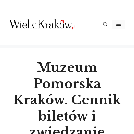
Przejdź
do
treści
Menu
Muzeum
Pomorska
Kraków. Cennik
biletów i
zwiedzanie