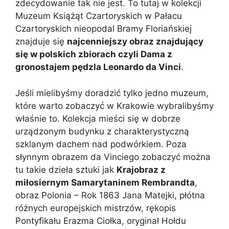
zdecydowanie tak nie jest. To tutaj w kolekcji
Muzeum Książąt Czartoryskich w Pałacu
Czartoryskich nieopodal Bramy Floriańskiej
znajduje się
najcenniejszy obraz znajdujący
się w polskich zbiorach czyli Dama z
gronostajem pędzla Leonardo da Vinci
.
Jeśli mielibyśmy doradzić tylko jedno muzeum,
które warto zobaczyć w Krakowie wybralibyśmy
właśnie to. Kolekcja mieści się w dobrze
urządzonym budynku z charakterystyczną
szklanym dachem nad podwórkiem. Poza
słynnym obrazem da Vinciego zobaczyć można
tu takie dzieła sztuki jak
Krajobraz z
miłosiernym Samarytaninem Rembrandta
,
obraz Polonia – Rok 1863 Jana Matejki, płótna
różnych europejskich mistrzów, rękopis
Pontyfikału Erazma Ciołka, oryginał Hołdu