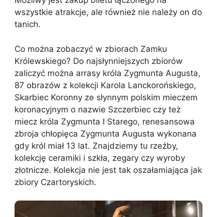
Możliwy jest zakup biletu łączonego na
wszystkie atrakcje, ale również nie należy on do
tanich.
Co można zobaczyć w zbiorach Zamku
Królewskiego? Do najsłynniejszych zbiorów
zaliczyć można arrasy króla Zygmunta Augusta,
87 obrazów z kolekcji Karola Lanckorońskiego,
Skarbiec Koronny ze słynnym polskim mieczem
koronacyjnym o nazwie Szczerbiec czy też
miecz króla Zygmunta I Starego, renesansowa
zbroja chłopięca Zygmunta Augusta wykonana
gdy król miał 13 lat. Znajdziemy tu rzeźby,
kolekcję ceramiki i szkła, zegary czy wyroby
złotnicze. Kolekcja nie jest tak oszałamiająca jak
zbiory Czartoryskich.