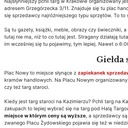
Najsłynniejszy pchli targ w Krakowie organizowany je
adresem Grzegórzecka 3/11. Znajduje się tu plac ha
się sprzedawcy najróżniejszego typu sprzętów. To t
Są tu gazety, książki, meble, obrazy czy świeczniki, 
tutaj nie ma, niż to co tutaj jest. Stragany działają
im wcześniej się tu pojawimy, tym lepiej. Nawet o 6:
Giełda 
Plac Nowy to miejsce słynące z
zapiekanek sprzeda
kramów handlowych. Na Placu Nowym organizowany jes
czy też targ staroci.
Kiedy jest targ staroci na Kazimierzu? Pchli targ na 
zakupach to lepiej wybrać się na targ pod Halą Targ
miejsce w którym ceny są wyższe
, a sprzedawcy są
zwanego Placu Żydowskiego pojawia się też w niedzi