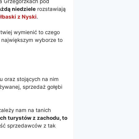
 na Grzegórzkach pod
żdą niedziele
rozstawiają
ełbaski z Nyski
.
atwiej wymienić to czego
na największym wyborze to
 oraz stojących na nim
żywanej, sprzedaż gołębi
 zależy nam na tanich
ch turystów z zachodu, to
zęść sprzedawców z tak