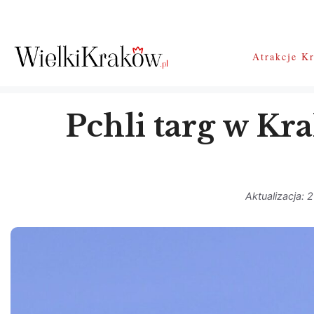
Przejdź
do
treści
Atrakcje K
Pchli targ w Kra
2