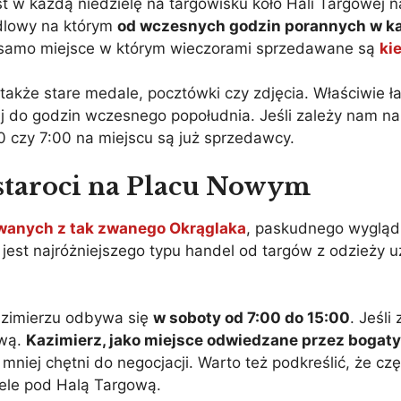
st w każdą niedzielę na targowisku koło Hali Targowej
ndlowy na którym
od wczesnych godzin porannych w ka
o samo miejsce w którym wieczorami sprzedawane są
ki
a także stare medale, pocztówki czy zdjęcia. Właściwie ł
 tutaj do godzin wczesnego popołudnia. Jeśli zależy nam 
00 czy 7:00 na miejscu są już sprzedawcy.
staroci na Placu Nowym
wanych z tak zwanego Okrąglaka
, paskudnego wyglądu
t najróżniejszego typu handel od targów z odzieży u
Kazimierzu odbywa się
w soboty od 7:00 do 15:00
. Jeśli
ową.
Kazimierz, jako miejsce odwiedzane przez bogaty
 mniej chętni do negocjacji. Warto też podkreślić, że c
ele pod Halą Targową.