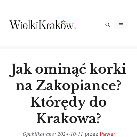
Przejdź
do
treści
Menu
Jak ominąć korki
na Zakopiance?
Którędy do
Krakowa?
2024-10-11
przez
Paweł